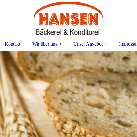
Kontakt
Wir über uns
Unser Angebot
Impress
Philosophie
Torte
Historie
Brot & Brötchen
Unser Team
Kuchen & Gebäck
Standorte
Service